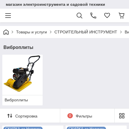
магазин электроинструмента и садовой техники
Товары и услуги
СТРОИТЕЛЬНЫЙ ИНСТРУМЕНТ
В
Виброплиты
Виброплиты
Сортировка
0
Фильтры
СКИДКА за Наличку
СКИДКА за Наличку