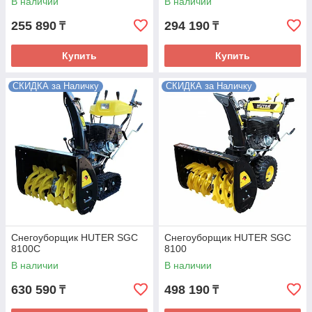
В наличии
В наличии
255 890
294 190
₸
₸
Купить
Купить
СКИДКА за Наличку
СКИДКА за Наличку
Снегоуборщик HUTER SGC
Снегоуборщик HUTER SGC
8100C
8100
В наличии
В наличии
630 590
498 190
₸
₸