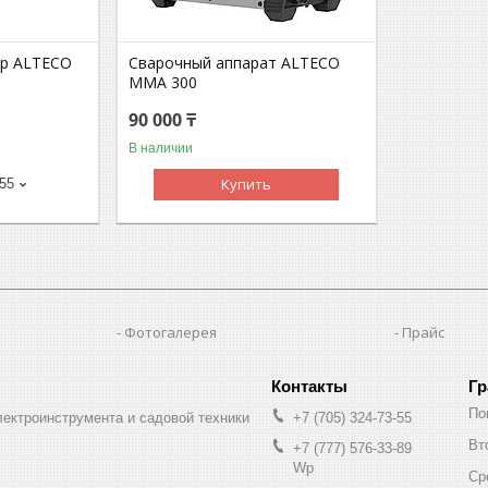
ор ALTECO
Сварочный аппарат ALTECO
MMA 300
90 000 ₸
В наличии
Купить
-55
Фотогалерея
Прайс
Гр
По
лектроинструмента и садовой техники
+7 (705) 324-73-55
Вт
+7 (777) 576-33-89
Wp
Ср