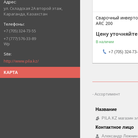
ул. Складская 2А второй этаж,
Караганда, Казахстан
Сварочный инверт
ARC 200
+7 (705) 324-73-55
Цену уточняйте
+7 (777) 576-33-89
В наличии
Wp
+7 (705) 324-73
http://www.pila.kz/
КАРТА
Ассортимент
PILA.KZ магазин э
Александр Лежнин