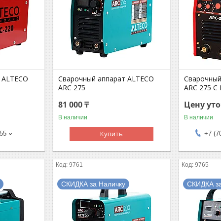
т ALTECO
Сварочный аппарат ALTECO
Сварочный
ARC 275
ARC 275 C
81 000 ₸
Цену ут
В наличии
В наличии
Купить
-55
+7 (7
9761
9765
СКИДКА за Наличку
СКИДКА з