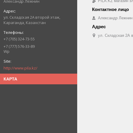
PILA.KZ магазин э
Александр Лежнин
ул. Складская 2А второй этаж,
Александр Лежнин
Караганда, Казахстан
ул. Складская 2А в
+7 (705) 324-73-55
+7 (777) 576-33-89
Wp
http://www.pila.kz/
КАРТА