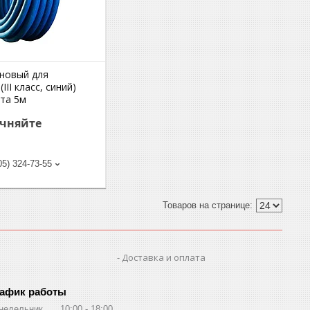
иновый для
III класс, синий)
хта 5м
очняйте
05) 324-73-55
Доставка и оплата
афик работы
недельник
10:00
18:00