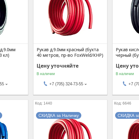
д.9.0мм
Рукав д.9.0мм красный (бухта
Рукав кис
3 кл)
40 метров, пр-во FoxWeld/КНР)
черный (бу
Цену уточняйте
Цену ут
В наличии
В наличии
-55
+7 (705) 324-73-55
+7 (7
1440
6646
СКИДКА за Наличку
СКИДКА з