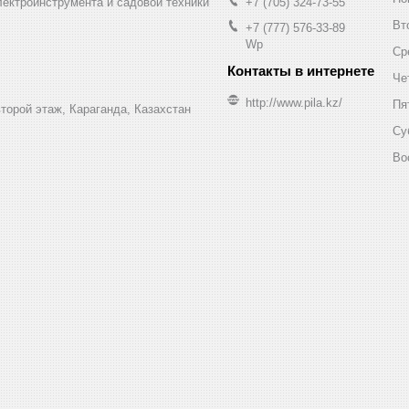
лектроинструмента и садовой техники
+7 (705) 324-73-55
Вт
+7 (777) 576-33-89
Wp
Ср
Че
http://www.pila.kz/
Пя
торой этаж, Караганда, Казахстан
Су
Во