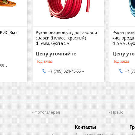
РИС 3м с
Рукав резиновый для газовой
Рукав рез
сварки (I класс, красный)
кислорода (
d=9мм, бухта 5м
d=9мм, бу
Цену уточняйте
Цену ут
Под заказ
Под заказ
-55
+7 (705) 324-73-55
+7 (7
Фотогалерея
Прайс
Гр
По