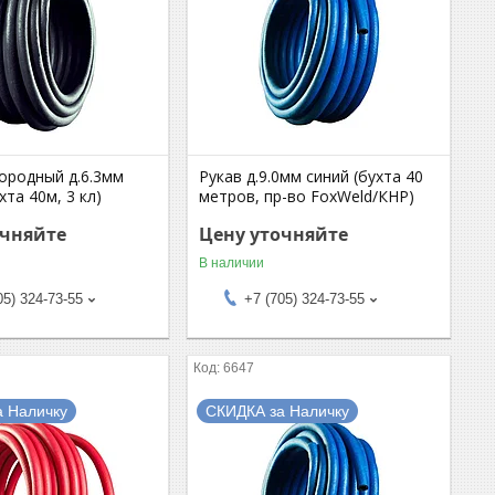
лородный д.6.3мм
Рукав д.9.0мм синий (бухта 40
хта 40м, 3 кл)
метров, пр-во FoxWeld/КНР)
очняйте
Цену уточняйте
В наличии
05) 324-73-55
+7 (705) 324-73-55
6647
а Наличку
СКИДКА за Наличку