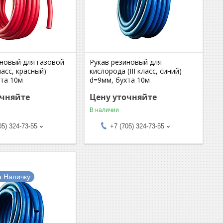
иновый для газовой
Рукав резиновый для
ласс, красный)
кислорода (III класс, синий)
хта 10м
d=9мм, бухта 10м
очняйте
Цену уточняйте
В наличии
05) 324-73-55
+7 (705) 324-73-55
а Наличку