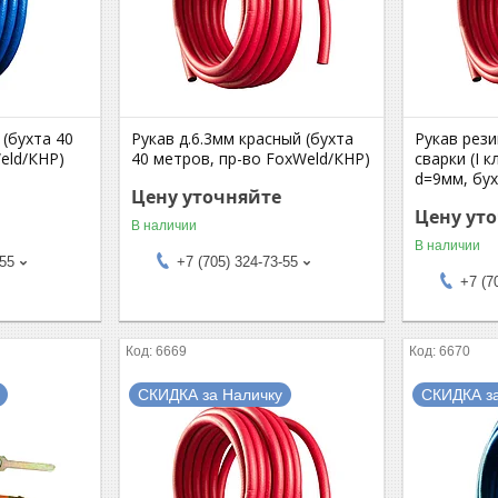
 (бухта 40
Рукав д.6.3мм красный (бухта
Рукав рез
eld/КНР)
40 метров, пр-во FoxWeld/КНР)
сварки (I к
d=9мм, бу
Цену уточняйте
Цену ут
В наличии
В наличии
-55
+7 (705) 324-73-55
+7 (7
6669
6670
СКИДКА за Наличку
СКИДКА з