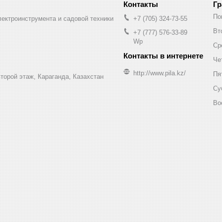
Гр
По
лектроинструмента и садовой техники
+7 (705) 324-73-55
Вт
+7 (777) 576-33-89
Wp
Ср
Че
http://www.pila.kz/
Пя
торой этаж, Караганда, Казахстан
Су
Во