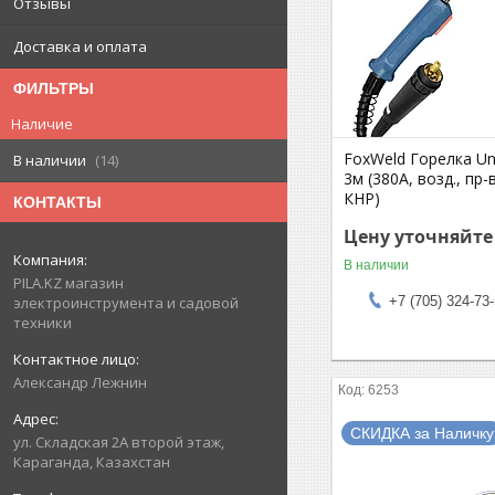
Отзывы
Доставка и оплата
ФИЛЬТРЫ
Наличие
FoxWeld Горелка U
В наличии
14
3м (380А, возд., пр
КНР)
КОНТАКТЫ
Цену уточняйте
В наличии
PILA.KZ магазин
+7 (705) 324-73
электроинструмента и садовой
техники
Александр Лежнин
6253
СКИДКА за Наличку
ул. Складская 2А второй этаж,
Караганда, Казахстан