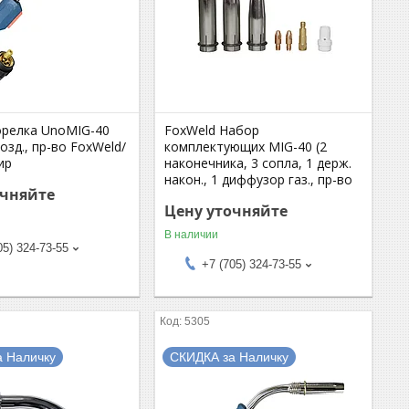
орелка UnoMIG-40
FoxWeld Набор
возд., пр-во FoxWeld/
комплектующих MIG-40 (2
ир
наконечника, 3 сопла, 1 держ.
након., 1 диффузор газ., пр-во
очняйте
Цену уточняйте
В наличии
05) 324-73-55
+7 (705) 324-73-55
5305
а Наличку
СКИДКА за Наличку