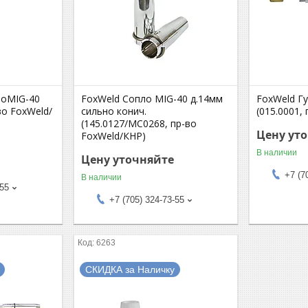
noMIG-40
FoxWeld Сопло MIG-40 д.14мм
FoxWeld Гу
-во FoxWeld/
сильно конич.
(015.0001,
(145.0127/MC0268, пр-во
Цену ут
FoxWeld/КНР)
В наличии
Цену уточняйте
+7 (7
В наличии
-55
+7 (705) 324-73-55
6263
СКИДКА за Наличку