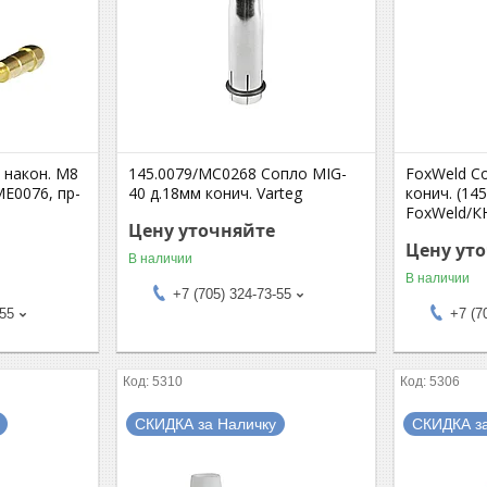
 након. M8
145.0079/MC0268 Сопло MIG-
FoxWeld С
ME0076, пр-
40 д.18мм конич. Varteg
конич. (14
FoxWeld/К
Цену уточняйте
Цену ут
В наличии
В наличии
+7 (705) 324-73-55
-55
+7 (7
5310
5306
СКИДКА за Наличку
СКИДКА з