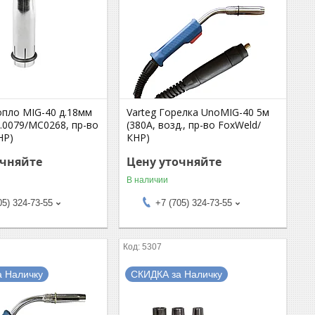
опло MIG-40 д.18мм
Varteg Горелка UnoMIG-40 5м
5.0079/MC0268, пр-во
(380А, возд., пр-во FoxWeld/
НР)
КНР)
очняйте
Цену уточняйте
В наличии
05) 324-73-55
+7 (705) 324-73-55
5307
а Наличку
СКИДКА за Наличку