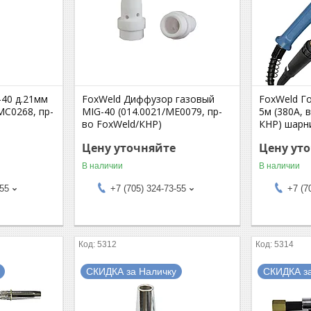
-40 д.21мм
FoxWeld Диффузор газовый
FoxWeld Г
MC0268, пр-
MIG-40 (014.0021/ME0079, пр-
5м (380А, 
во FoxWeld/КНР)
КНР) шарн
Цену уточняйте
Цену ут
В наличии
В наличии
-55
+7 (705) 324-73-55
+7 (7
5312
5314
СКИДКА за Наличку
СКИДКА з