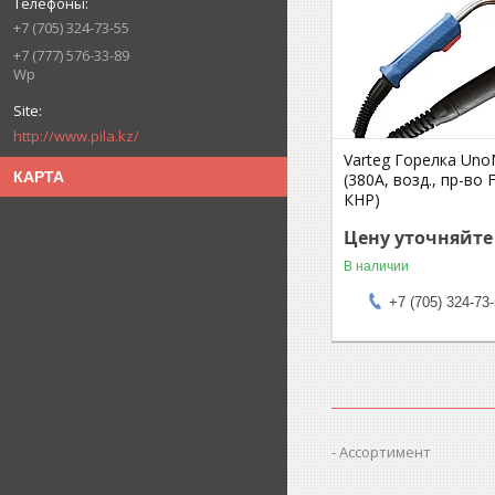
+7 (705) 324-73-55
+7 (777) 576-33-89
Wp
http://www.pila.kz/
Varteg Горелка Uno
КАРТА
(380А, возд., пр-во 
КНР)
Цену уточняйте
В наличии
+7 (705) 324-73
Ассортимент