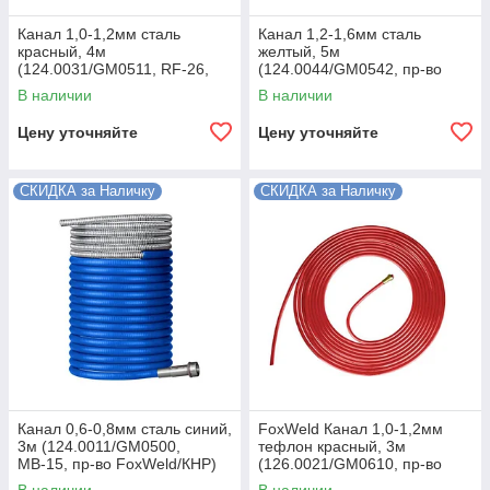
Канал 1,0-1,2мм сталь
Канал 1,2-1,6мм сталь
красный, 4м
желтый, 5м
(124.0031/GM0511, RF-26,
(124.0044/GM0542, пр-во
пр-во FoxWeld/КНР)
FoxWeld/КНР)
В наличии
В наличии
Цену уточняйте
Цену уточняйте
СКИДКА за Наличку
СКИДКА за Наличку
Канал 0,6-0,8мм сталь синий,
FoxWeld Канал 1,0-1,2мм
3м (124.0011/GM0500,
тефлон красный, 3м
МВ-15, пр-во FoxWeld/КНР)
(126.0021/GM0610, пр-во
FoxWeld/КНР)