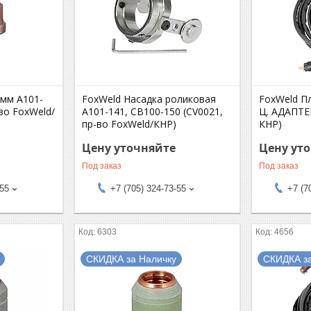
9мм А101-
FoxWeld Насадка роликовая
FoxWeld П
во FoxWeld/
А101-141, СВ100-150 (CV0021,
Ц. АДАПТЕР
пр-во FoxWeld/КНР)
КНР)
Цену уточняйте
Цену ут
Под заказ
Под заказ
-55
+7 (705) 324-73-55
+7 (7
6303
4656
СКИДКА за Наличку
СКИДКА з