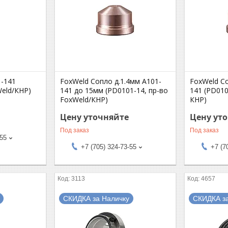
1-141
FoxWeld Сопло д.1.4мм А101-
FoxWeld Со
Weld/КНР)
141 до 15мм (PD0101-14, пр-во
141 (PD010
FoxWeld/КНР)
КНР)
Цену уточняйте
Цену ут
Под заказ
Под заказ
-55
+7 (705) 324-73-55
+7 (7
3113
4657
СКИДКА за Наличку
СКИДКА з