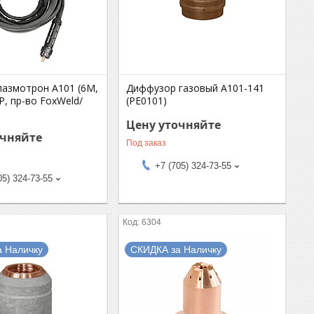
лазмотрон А101 (6М,
Диффузор газовый А101-141
, пр-во FoxWeld/
(РЕ0101)
Цену уточняйте
очняйте
Под заказ
+7 (705) 324-73-55
05) 324-73-55
6304
а Наличку
СКИДКА за Наличку