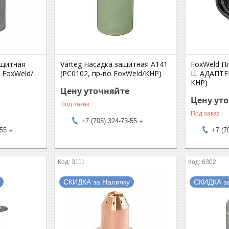
ащитная
Varteg Насадка защитная А141
FoxWeld П
о FoxWeld/
(РС0102, пр-во FoxWeld/КНР)
Ц. АДАПТЕР
КНР)
Цену уточняйте
Цену ут
Под заказ
Под заказ
+7 (705) 324-73-55
-55
+7 (7
3111
6302
СКИДКА за Наличку
СКИДКА з