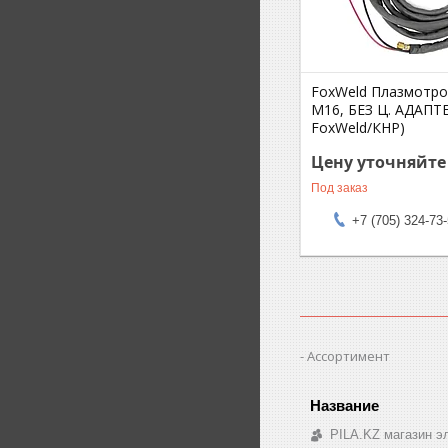
FoxWeld Плазмотро
М16, БЕЗ Ц. АДАПТЕ
FoxWeld/КНР)
Цену уточняйте
Под заказ
+7 (705) 324-73
Ассортимент
PILA.KZ магазин э