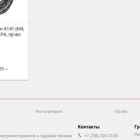
н А141 (6М,
РА, пр-во
-55
Фотогалерея
Прайс
Гр
По
лектроинструмента и садовой техники
+7 (705) 324-73-55