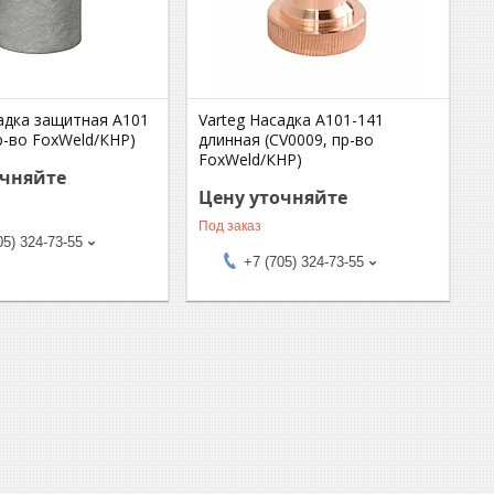
садка защитная А101
Varteg Насадка А101-141
р-во FoxWeld/КНР)
длинная (CV0009, пр-во
FoxWeld/КНР)
очняйте
Цену уточняйте
Под заказ
05) 324-73-55
+7 (705) 324-73-55