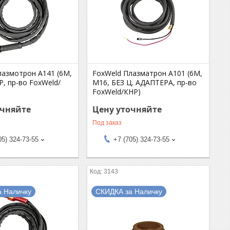
лазмотрон А141 (6М,
FoxWeld Плазматрон А101 (6М,
, пр-во FoxWeld/
М16, БЕЗ Ц. АДАПТЕРА, пр-во
FoxWeld/КНР)
очняйте
Цену уточняйте
Под заказ
05) 324-73-55
+7 (705) 324-73-55
3143
а Наличку
СКИДКА за Наличку