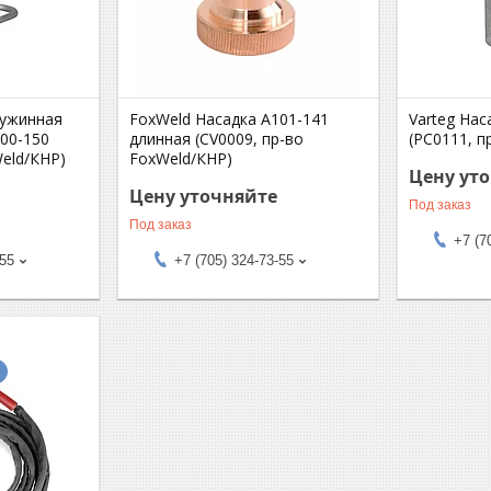
ружинная
FoxWeld Насадка А101-141
Varteg На
100-150
длинная (CV0009, пр-во
(РС0111, п
Weld/КНР)
FoxWeld/КНР)
Цену ут
Цену уточняйте
Под заказ
Под заказ
+7 (7
-55
+7 (705) 324-73-55