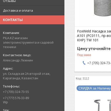
Отзывы
Доставка и оплата
КОНТАКТЫ
FoxWeld Насадка з
А101 (РС0111, пр-в
PILA.KZ магазин
КНР) TW 101
электроинструмента и садовой
техники
Цену уточняйте
Под заказ
Александр Лежнин
+7 (705) 324-73
ул. Складская 2А второй этаж,
Караганда, Казахстан
3112
СКИДКА за Наличку
+7 (705) 324-73-55
+7 (777) 576-33-89
Wp