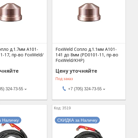
пло д.1.7мм А101-
FoxWeld Сопло д.1.1мм А101-
1-17, пр-во FoxWeld/
141 до 8мм (PD0101-11, пр-во
FoxWeld/КНР)
очняйте
Цену уточняйте
Под заказ
05) 324-73-55
+7 (705) 324-73-55
3519
а Наличку
СКИДКА за Наличку