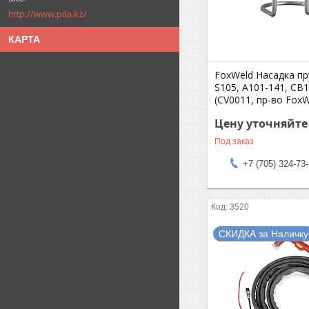
http://www.pila.kz/
КАРТА
FoxWeld Насадка п
S105, A101-141, CB
(CV0011, пр-во Fox
Цену уточняйте
Под заказ
+7 (705) 324-73
3520
СКИДКА за Наличку