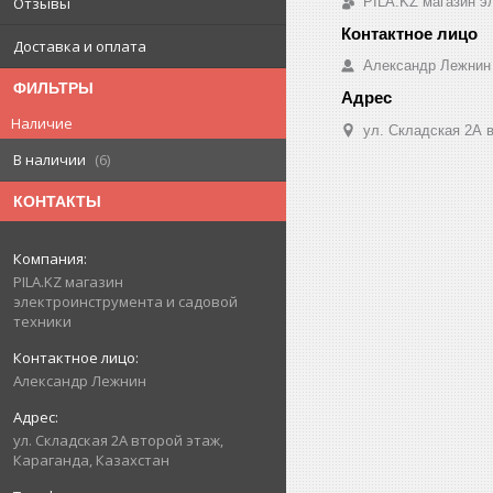
PILA.KZ магазин э
Отзывы
Доставка и оплата
Александр Лежнин
ФИЛЬТРЫ
Наличие
ул. Складская 2А в
В наличии
6
КОНТАКТЫ
PILA.KZ магазин
электроинструмента и садовой
техники
Александр Лежнин
ул. Складская 2А второй этаж,
Караганда, Казахстан