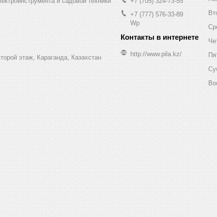
лектроинструмента и садовой техники
+7 (705) 324-73-55
Вт
+7 (777) 576-33-89
Wp
Ср
Че
http://www.pila.kz/
Пя
торой этаж, Караганда, Казахстан
Су
Во