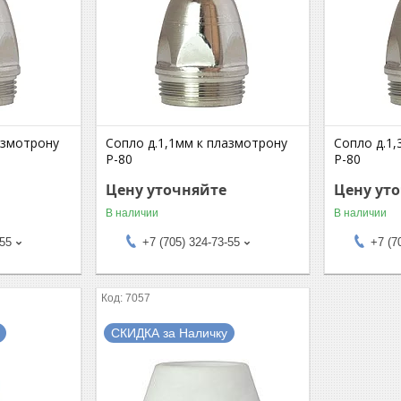
азмотрону
Сопло д.1,1мм к плазмотрону
Сопло д.1
P-80
P-80
Цену уточняйте
Цену ут
В наличии
В наличии
-55
+7 (705) 324-73-55
+7 (7
7057
СКИДКА за Наличку