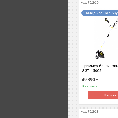
70/2/10
СКИДКА за Наличку
Триммер бензинов
GGT-1500S
49 390 ₸
В наличии
Купить
70/2/13