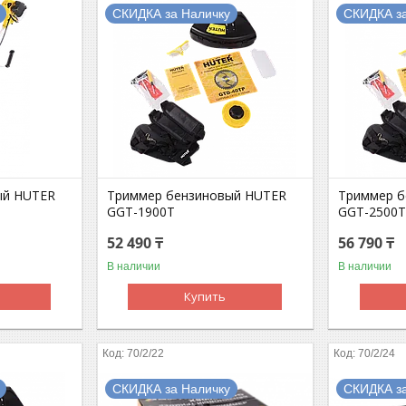
СКИДКА за Наличку
СКИДКА з
ый HUTER
Триммер бензиновый HUTER
Триммер б
GGT-1900T
GGT-2500
52 490 ₸
56 790 ₸
В наличии
В наличии
Купить
70/2/22
70/2/24
СКИДКА за Наличку
СКИДКА з