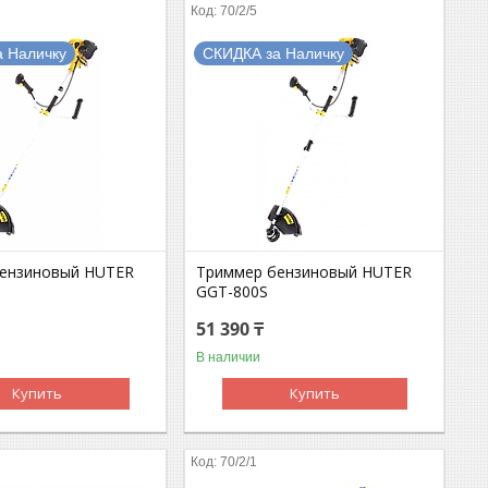
70/2/5
а Наличку
СКИДКА за Наличку
ензиновый HUTER
Триммер бензиновый HUTER
T
GGT-800S
51 390 ₸
В наличии
Купить
Купить
70/2/1