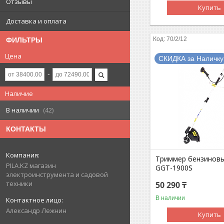
Отзывы
Купить
Доставка и оплата
70/2/12
ФИЛЬТРЫ
Цена
СКИДКА за Наличку
Наличие
В наличии
42
КОНТАКТЫ
Триммер бензинов
PILA.KZ магазин
GGT-1900S
электроинструмента и садовой
техники
50 290 ₸
В наличии
Александр Лежнин
Купить