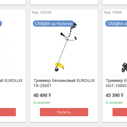
70/2/19
70/2/6
СКИДКА за Наличку
СКИДКА з
ый EUROLUX
Триммер бензиновый EUROLUX
Триммер б
TR-2500T
GGT-1000S
40 490 ₸
45 390 ₸
В наличии
В наличии
Купить