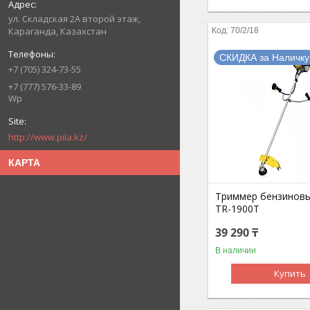
ул. Складская 2А второй этаж,
Караганда, Казахстан
70/2/18
СКИДКА за Наличку
+7 (705) 324-73-55
+7 (777) 576-33-89
Wp
http://www.pila.kz/
КАРТА
Триммер бензинов
TR-1900T
39 290 ₸
В наличии
Купить