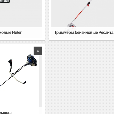
овые Huter
Триммеры бензиновые Ресанта
6
ммеры