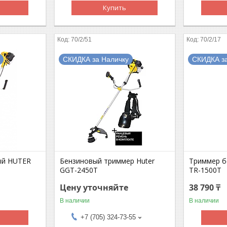
Купить
70/2/51
70/2/17
СКИДКА за Наличку
СКИДКА з
ый HUTER
Бензиновый триммер Huter
Триммер 
GGT-2450T
TR-1500T
Цену уточняйте
38 790 ₸
В наличии
В наличии
+7 (705) 324-73-55