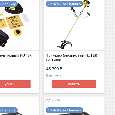
а Наличку
СКИДКА за Наличку
ензиновый HUTER
Триммер бензиновый HUTER
T
GGT-800T
45 790 ₸
В наличии
Купить
Купить
70/2/23
а Наличку
СКИДКА за Наличку