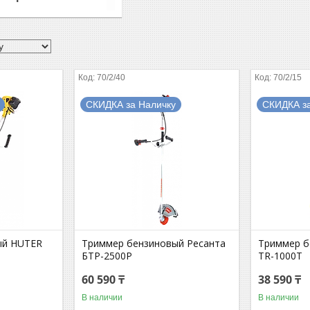
70/2/40
70/2/15
СКИДКА за Наличку
СКИДКА з
ый HUTER
Триммер бензиновый Ресанта
Триммер 
БТР-2500Р
TR-1000T
60 590 ₸
38 590 ₸
В наличии
В наличии