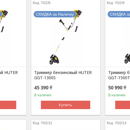
70/2/8
70/2/9
СКИДКА за Наличку
СКИДКА з
ый HUTER
Триммер бензиновый HUTER
Триммер б
GGT-1300S
GGT-1500
45 390 ₸
50 990 ₸
В наличии
В наличии
Купить
70/2/11
70/2/14