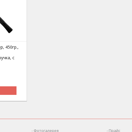
, 450гр.,
учка, с
Фотогалерея
Прайс