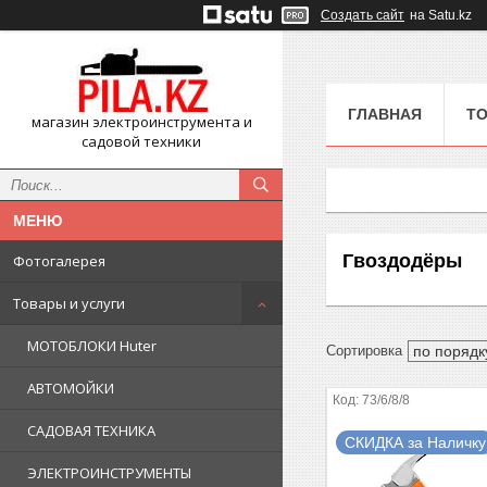
Создать сайт
на Satu.kz
ГЛАВНАЯ
ТО
магазин электроинструмента и
садовой техники
Гвоздодёры
Фотогалерея
Товары и услуги
МОТОБЛОКИ Huter
АВТОМОЙКИ
73/6/8/8
САДОВАЯ ТЕХНИКА
СКИДКА за Наличку
ЭЛЕКТРОИНСТРУМЕНТЫ