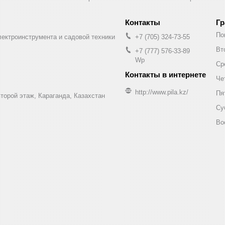
Гр
По
лектроинструмента и садовой техники
+7 (705) 324-73-55
Вт
+7 (777) 576-33-89
Wp
Ср
Че
http://www.pila.kz/
Пя
торой этаж, Караганда, Казахстан
Су
Во