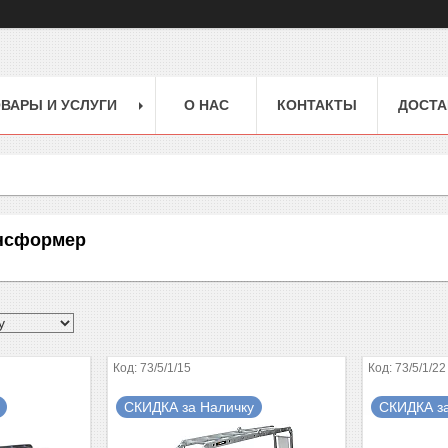
ВАРЫ И УСЛУГИ
О НАС
КОНТАКТЫ
ДОСТА
нсформер
73/5/1/15
73/5/1/22
СКИДКА за Наличку
СКИДКА з