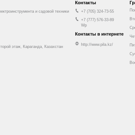
Гр
По
лектроинструмента и садовой техники
+7 (705) 324-73-55
Вт
+7 (777) 576-33-89
Wp
Ср
Че
http://www.pila.kz/
Пя
торой этаж, Караганда, Казахстан
Су
Во