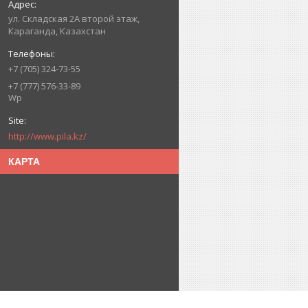
ул. Складская 2А второй этаж,
Караганда, Казахстан
+7 (705) 324-73-55
+7 (777) 576-33-89
Wp
http://www.pila.kz/
КАРТА