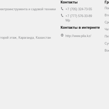
Гр
По
лектроинструмента и садовой техники
+7 (705) 324-73-55
Вт
+7 (777) 576-33-89
Wp
Ср
Че
http://www.pila.kz/
Пя
торой этаж, Караганда, Казахстан
Су
Во