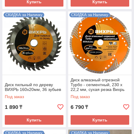
Купить
Купить
СКИДКА за Наличку
СКИДКА за Наличку
Диск алмазный отрезной
Диск пильный по дереву
Турбо - сегментный, 230 х
ВИХРЬ 160х20мм, 36 зубьев
22,2 мм, сухая резка Вихрь
Под заказ
Под заказ
1 890
6 790
₸
₸
Купить
Купить
СКИДКА за Наличку
СКИДКА за Наличку