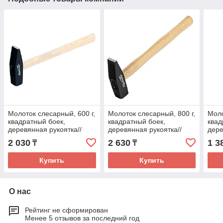
Молоток слесарный, 600 г,
Молоток слесарный, 800 г,
Моло
квадратный боек,
квадратный боек,
квад
деревянная рукоятка//
деревянная рукоятка//
дере
Sparta
Sparta
Сиб
2 030
2 630
1 3
₸
₸
Купить
Купить
О нас
Рейтинг не сформирован
Менее 5 отзывов за последний год