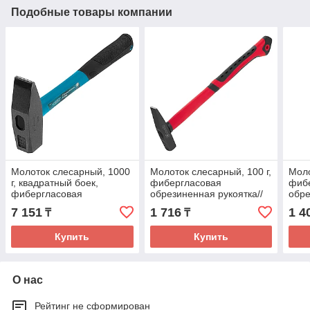
Подобные товары компании
Молоток слесарный, 1000
Молоток слесарный, 100 г,
Моло
г, квадратный боек,
фибергласовая
фиб
фибергласовая
обрезиненная рукоятка//
обре
обрезиненная рукоятка//
Matrix
Сиб
7 151
1 716
1 4
₸
₸
Gross
Купить
Купить
О нас
Рейтинг не сформирован