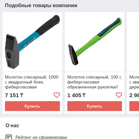
Подобные товары компании
Молоток слесарный, 1000
Молоток слесарный, 100 г,
Моло
г, квадратный боек,
фибергласовая
г, к
фибергласовая
обрезиненная рукоятка//
дере
обрезиненная рукоятка//
Сибртех
Сиб
7 151
1 405
2 9
₸
₸
Gross
Купить
Купить
О нас
Рейтинг не сформирован