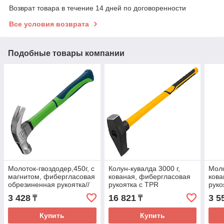
Возврат товара в течение 14 дней по договоренности
Все условия возврата
Подобные товары компании
Молоток-гвоздодер,450г, с
Колун-кувалда 3000 г,
Моло
магнитом, фибергласовая
кованая, фибергласовая
кова
обрезиненная рукоятка//
рукоятка c TPR
руко
Сибртех
покрытием, 880 мм //
// D
3 428
16 821
3 5
₸
₸
Denzel
Купить
Купить