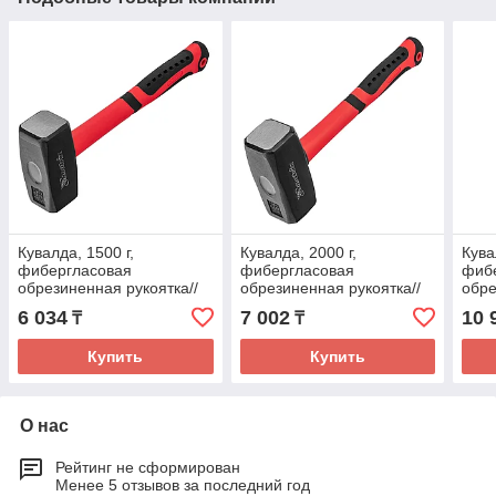
Кувалда, 1500 г,
Кувалда, 2000 г,
Кува
фибергласовая
фибергласовая
фиб
обрезиненная рукоятка//
обрезиненная рукоятка//
обре
Matrix
Matrix
Matr
6 034
7 002
10 
₸
₸
Купить
Купить
О нас
Рейтинг не сформирован
Менее 5 отзывов за последний год