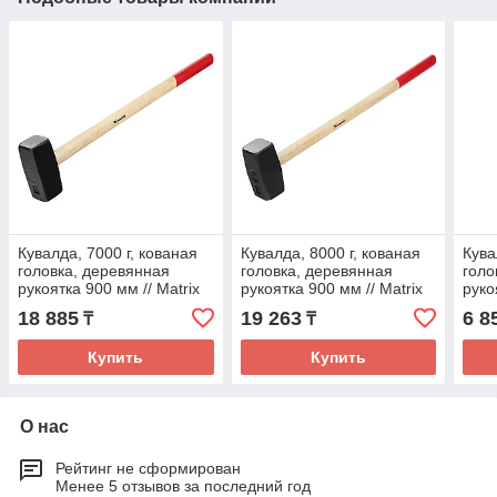
Кувалда, 7000 г, кованая
Кувалда, 8000 г, кованая
Кува
головка, деревянная
головка, деревянная
голо
рукоятка 900 мм // Matrix
рукоятка 900 мм // Matrix
руко
Сиб
18 885
19 263
6 8
₸
₸
Купить
Купить
О нас
Рейтинг не сформирован
Менее 5 отзывов за последний год