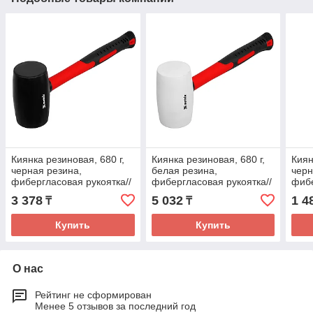
Киянка резиновая, 680 г,
Киянка резиновая, 680 г,
Киян
черная резина,
белая резина,
черн
фибергласовая рукоятка//
фибергласовая рукоятка//
фибе
Matrix
Matrix
Spar
3 378
5 032
1 4
₸
₸
Купить
Купить
О нас
Рейтинг не сформирован
Менее 5 отзывов за последний год