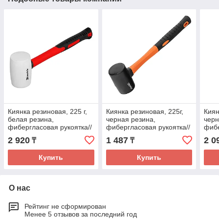
Киянка резиновая, 225 г,
Киянка резиновая, 225г,
Киян
белая резина,
черная резина,
черн
фибергласовая рукоятка//
фибергласовая рукоятка//
фибе
Matrix
Sparta
Spar
2 920
1 487
2 0
₸
₸
Купить
Купить
О нас
Рейтинг не сформирован
Менее 5 отзывов за последний год