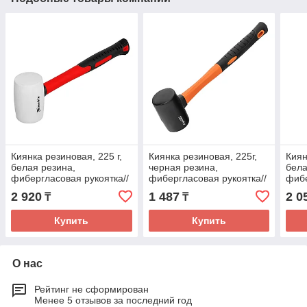
Киянка резиновая, 225 г,
Киянка резиновая, 225г,
Киян
белая резина,
черная резина,
бела
фибергласовая рукоятка//
фибергласовая рукоятка//
фибе
Matrix
Sparta
Spar
2 920
1 487
2 0
₸
₸
Купить
Купить
О нас
Рейтинг не сформирован
Менее 5 отзывов за последний год