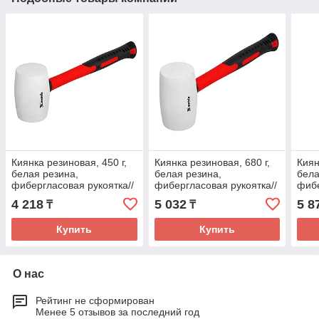
Киянка резиновая, 450 г,
Киянка резиновая, 680 г,
Киян
белая резина,
белая резина,
бела
фибергласовая рукоятка//
фибергласовая рукоятка//
фибе
Matrix
Matrix
Matr
4 218
5 032
5 8
₸
₸
Купить
Купить
О нас
Рейтинг не сформирован
Менее 5 отзывов за последний год