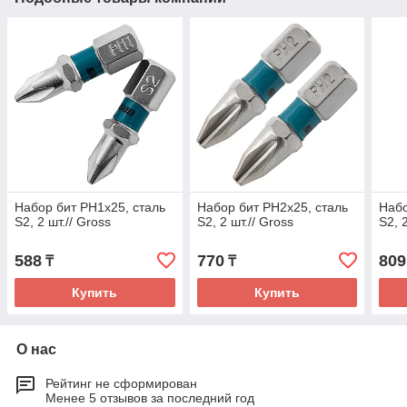
Набор бит PH1х25, сталь
Набор бит PH2х25, сталь
Набо
S2, 2 шт.// Gross
S2, 2 шт.// Gross
S2, 
588
770
809
₸
₸
Купить
Купить
О нас
Рейтинг не сформирован
Менее 5 отзывов за последний год