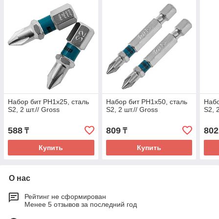
Набор бит PH1х25, сталь
Набор бит PH1х50, сталь
Набо
S2, 2 шт.// Gross
S2, 2 шт.// Gross
S2, 
588
809
802
₸
₸
Купить
Купить
О нас
Рейтинг не сформирован
Менее 5 отзывов за последний год