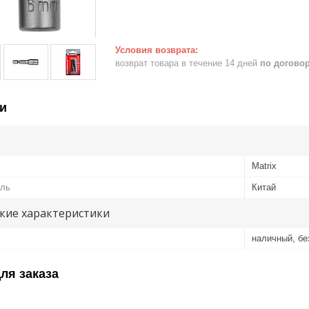
возврат товара в течение 14 дней
по догово
и
Matrix
ель
Китай
кие характеристики
наличный, б
ля заказа