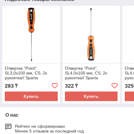
Отвертка "Point",
Отвертка "Point",
Отве
SL3,0х100 мм, CS, 2к
SL4,0х100 мм, CS, 2к
SL4,
рукоятка// Sparta
рукоятка// Sparta
руко
283
322
325
₸
₸
Купить
Купить
О нас
Рейтинг не сформирован
Менее 5 отзывов за последний год