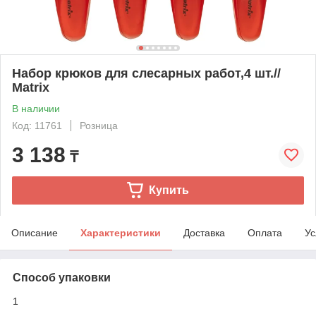
Набор крюков для слесарных работ,4 шт.//
Matrix
В наличии
Код: 11761
Розница
3 138
₸
Купить
Описание
Характеристики
Доставка
Оплата
Ус
Способ упаковки
1