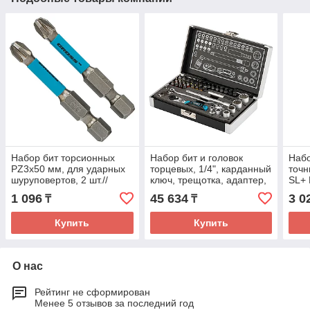
Набор бит торсионных
Набор бит и головок
Набо
PZ3x50 мм, для ударных
торцевых, 1/4", карданный
точн
шуруповертов, 2 шт.//
ключ, трещотка, адаптер,
SL+ 
Gross
S2, 37 шт.// Gross
руко
1 096
45 634
3 0
₸
₸
Купить
Купить
О нас
Рейтинг не сформирован
Менее 5 отзывов за последний год