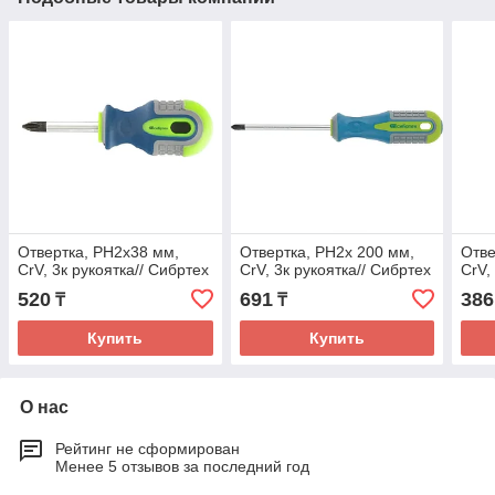
Отвертка, PH2х38 мм,
Отвертка, PH2х 200 мм,
Отве
CrV, 3к рукоятка// Сибртех
CrV, 3к рукоятка// Сибртех
CrV,
520
691
386
₸
₸
Купить
Купить
О нас
Рейтинг не сформирован
Менее 5 отзывов за последний год