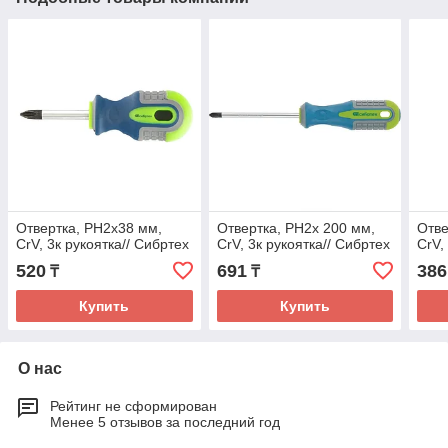
Отвертка, PH2х38 мм,
Отвертка, PH2х 200 мм,
Отве
CrV, 3к рукоятка// Сибртех
CrV, 3к рукоятка// Сибртех
CrV,
520
691
386
₸
₸
Купить
Купить
О нас
Рейтинг не сформирован
Менее 5 отзывов за последний год