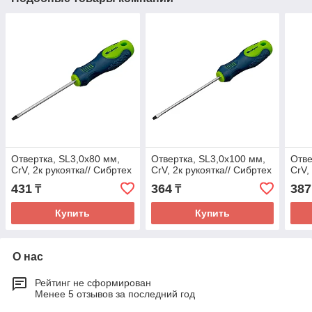
Отвертка, SL3,0х80 мм,
Отвертка, SL3,0х100 мм,
Отве
CrV, 2к рукоятка// Сибртех
CrV, 2к рукоятка// Сибртех
CrV,
431
364
387
₸
₸
Купить
Купить
О нас
Рейтинг не сформирован
Менее 5 отзывов за последний год