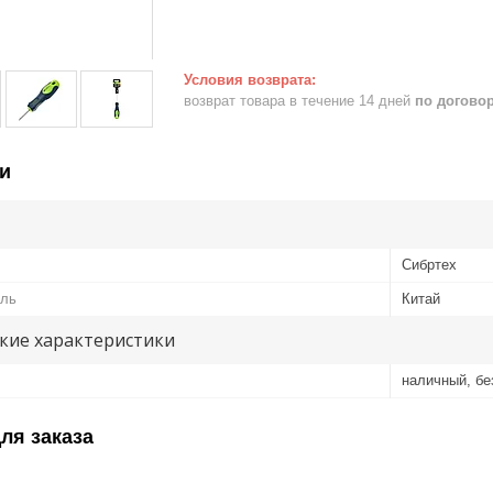
возврат товара в течение 14 дней
по догово
и
Сибртех
ель
Китай
кие характеристики
наличный, б
ля заказа