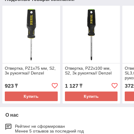
Отвертка, PZ1x75 мм, S2,
Отвертка, PZ2x100 мм,
Отве
3к рукоятка// Denzel
S2, 3к рукоятка// Denzel
SL3,
руко
923
1 127
372
₸
₸
Купить
Купить
О нас
Рейтинг не сформирован
Менее 5 отзывов за последний год