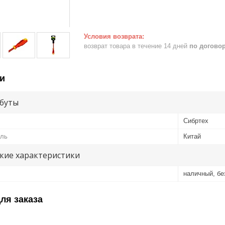
возврат товара в течение 14 дней
по догово
и
буты
Сибртех
ель
Китай
кие характеристики
наличный, б
ля заказа