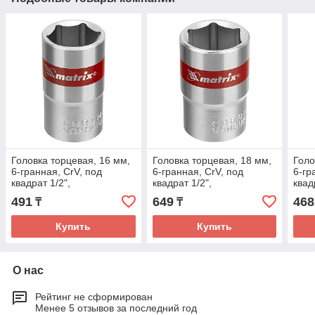
Головка торцевая, 16 мм,
Головка торцевая, 18 мм,
Голо
6-гранная, CrV, под
6-гранная, CrV, под
6-гр
квадрат 1/2",
квадрат 1/2",
квад
хромированная// Matrix
хромированная// Matrix
хром
491
649
468
₸
₸
Купить
Купить
О нас
Рейтинг не сформирован
Менее 5 отзывов за последний год