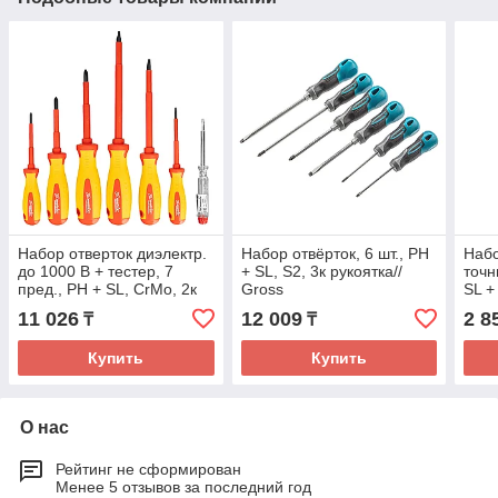
Набор отверток диэлектр.
Набор отвёрток, 6 шт., PH
Набо
до 1000 В + тестер, 7
+ SL, S2, 3к рукоятка//
точн
пред., PH + SL, CrMo, 2к
Gross
SL + 
рукоятка// Matrix
руко
11 026
12 009
2 8
₸
₸
Купить
Купить
О нас
Рейтинг не сформирован
Менее 5 отзывов за последний год