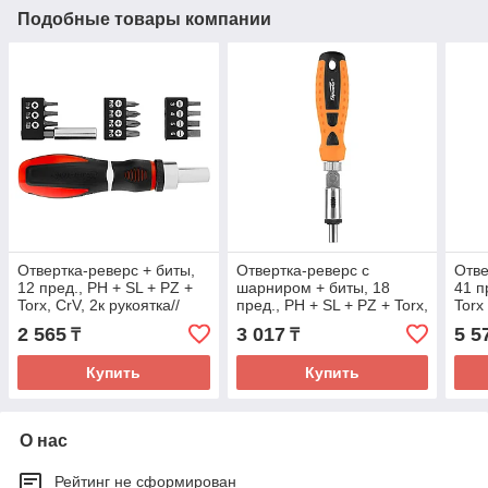
Подобные товары компании
Отвертка-реверс + биты,
Отвертка-реверс с
Отве
12 пред., PH + SL + PZ +
шарниром + биты, 18
41 п
Torx, CrV, 2к рукоятка//
пред., PH + SL + PZ + Torx,
Torx
Matrix
CrV, 2к рукоятка// Sparta
2 565
3 017
5 5
₸
₸
Купить
Купить
О нас
Рейтинг не сформирован