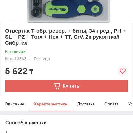
Отвертка Т-обр. ревер. + биты, 34 пред., PH +
SL + PZ + Torx + Hex + TT, CrV, 2к рукоятка//
Сибртех
В наличии
Код: 13383
Розница
5 622
₸
Купить
Описание
Характеристики
Доставка
Оплата
Ус
Способ упаковки
1