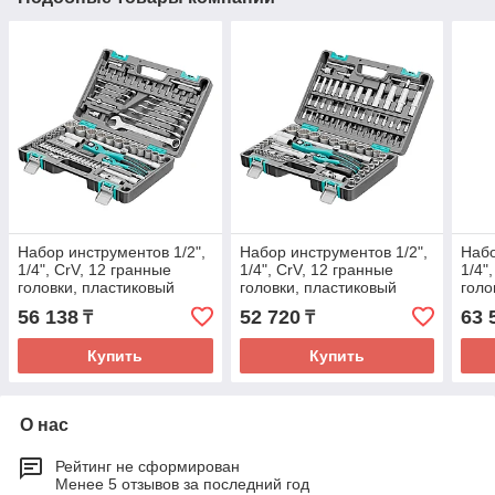
Набор инструментов 1/2",
Набор инструментов 1/2",
Набо
1/4", CrV, 12 гранные
1/4", CrV, 12 гранные
1/4"
головки, пластиковый
головки, пластиковый
голо
кейс, 82 предмета// Stels
кейс, 94 предмета// Stels
кейс
56 138
52 720
63 
₸
₸
Купить
Купить
О нас
Рейтинг не сформирован
Менее 5 отзывов за последний год