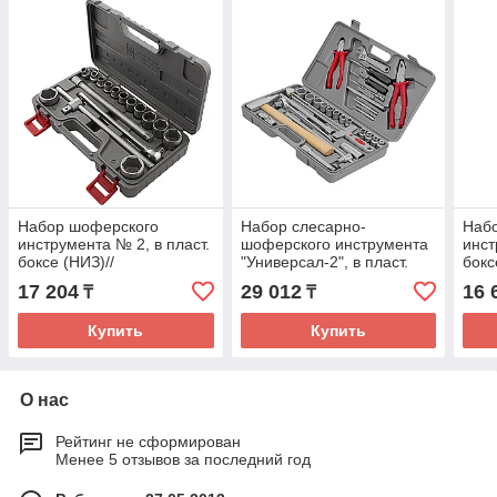
Набор шоферского
Набор слесарно-
Наб
инструмента № 2, в пласт.
шоферского инструмента
инст
боксе (НИЗ)//
"Универсал-2", в пласт.
бокс
Произведено в РФ
боксе (НИЗ)//
Прои
17 204
29 012
16 
₸
₸
Произведено в РФ
Купить
Купить
О нас
Рейтинг не сформирован
Менее 5 отзывов за последний год