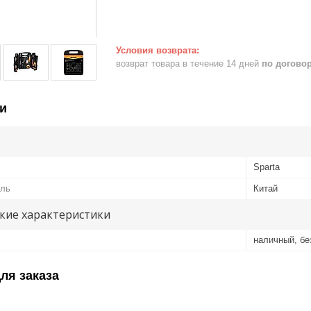
возврат товара в течение 14 дней
по догово
и
Sparta
ель
Китай
кие характеристики
наличный, б
ля заказа