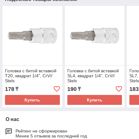
Головка с битой вставкой
Головка с битой вставкой
Голо
T20, квадрат 1/4", CrV//
SL4, квадрат 1/4", CrV//
SL7,
Stels
Stels
Stel
178
190
183
₸
₸
Купить
Купить
О нас
Рейтинг не сформирован
Менее 5 отзывов за последний год