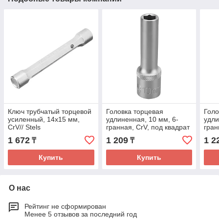
Ключ трубчатый торцевой
Головка торцевая
Голо
усиленный, 14х15 мм,
удлиненная, 10 мм, 6-
удли
CrV// Stels
гранная, CrV, под квадрат
гран
1/2",// Stels
1/2",
1 672
1 209
1 2
₸
₸
Купить
Купить
О нас
Рейтинг не сформирован
Менее 5 отзывов за последний год