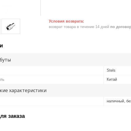
возврат товара в течение 14 дней
по догово
и
буты
Stels
ель
Китай
кие характеристики
наличный, б
ля заказа