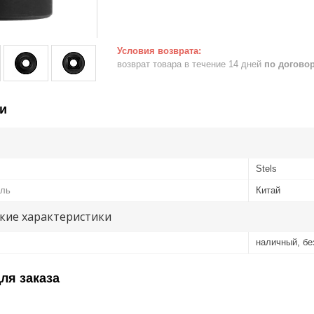
возврат товара в течение 14 дней
по догово
и
Stels
ель
Китай
кие характеристики
наличный, б
ля заказа