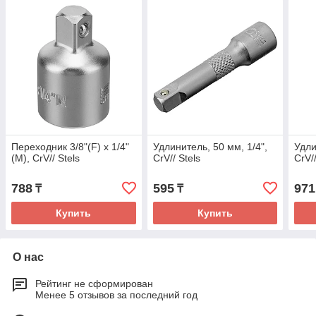
Переходник 3/8"(F) x 1/4"
Удлинитель, 50 мм, 1/4",
Удли
(M), CrV// Stels
CrV// Stels
CrV//
788
595
971
₸
₸
Купить
Купить
О нас
Рейтинг не сформирован
Менее 5 отзывов за последний год