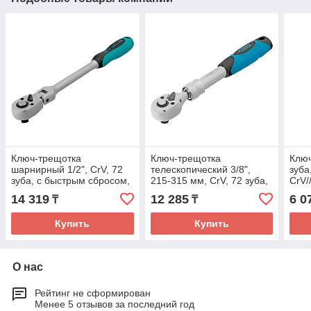
Ключ-трещотка
Ключ-трещотка
Ключ
шарнирный 1/2", СrV, 72
телескопический 3/8",
зуба
зуба, с быстрым сбросом,
215-315 мм, CrV, 72 зуба,
CrV//
матовый хром// Stels
с быстрым сбросом,
14 319
12 285
6 0
₸
₸
хром// Gross
Купить
Купить
О нас
Рейтинг не сформирован
Менее 5 отзывов за последний год