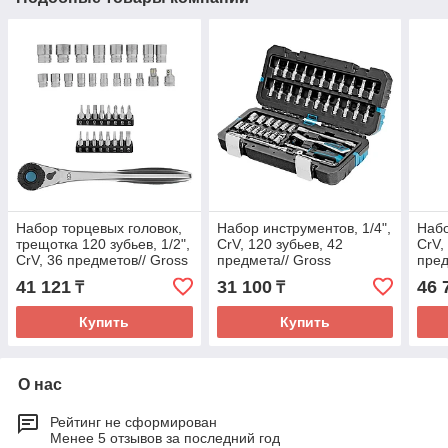
Набор торцевых головок,
Набор инструментов, 1/4",
Набо
трещотка 120 зубьев, 1/2",
CrV, 120 зубьев, 42
CrV,
CrV, 36 предметов// Gross
предмета// Gross
пред
41 121
31 100
46 
₸
₸
Купить
Купить
О нас
Рейтинг не сформирован
Менее 5 отзывов за последний год