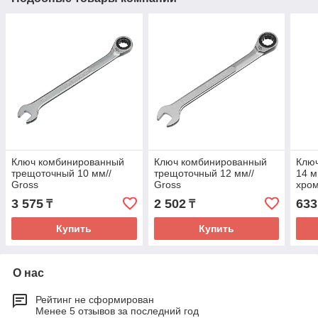
Ключ комбинированный
Ключ комбинированный
Клю
трещоточный 10 мм//
трещоточный 12 мм//
14 м
Gross
Gross
хром
3 575
2 502
633
₸
₸
Купить
Купить
О нас
Рейтинг не сформирован
Менее 5 отзывов за последний год