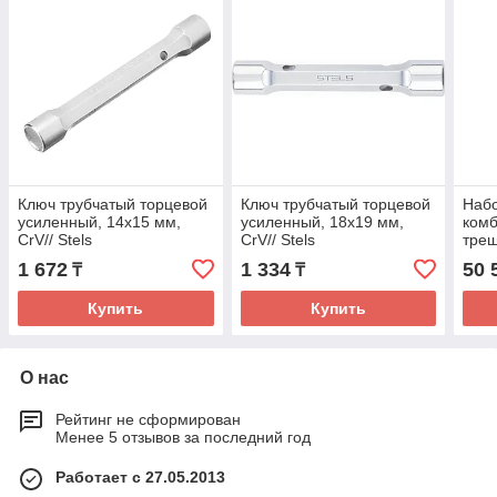
Ключ трубчатый торцевой
Ключ трубчатый торцевой
Наб
усиленный, 14х15 мм,
усиленный, 18х19 мм,
ком
CrV// Stels
CrV// Stels
трещ
шт., 
1 672
1 334
50 
₸
₸
Купить
Купить
О нас
Рейтинг не сформирован
Менее 5 отзывов за последний год
Работает с 27.05.2013